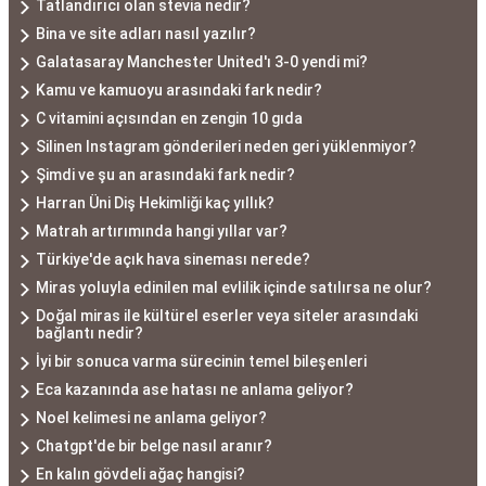
Tatlandırıcı olan stevia nedir?
Bina ve site adları nasıl yazılır?
Galatasaray Manchester United'ı 3-0 yendi mi?
Kamu ve kamuoyu arasındaki fark nedir?
C vitamini açısından en zengin 10 gıda
Silinen Instagram gönderileri neden geri yüklenmiyor?
Şimdi ve şu an arasındaki fark nedir?
Harran Üni Diş Hekimliği kaç yıllık?
Matrah artırımında hangi yıllar var?
Türkiye'de açık hava sineması nerede?
Miras yoluyla edinilen mal evlilik içinde satılırsa ne olur?
Doğal miras ile kültürel eserler veya siteler arasındaki
bağlantı nedir?
İyi bir sonuca varma sürecinin temel bileşenleri
Eca kazanında ase hatası ne anlama geliyor?
Noel kelimesi ne anlama geliyor?
Chatgpt'de bir belge nasıl aranır?
En kalın gövdeli ağaç hangisi?