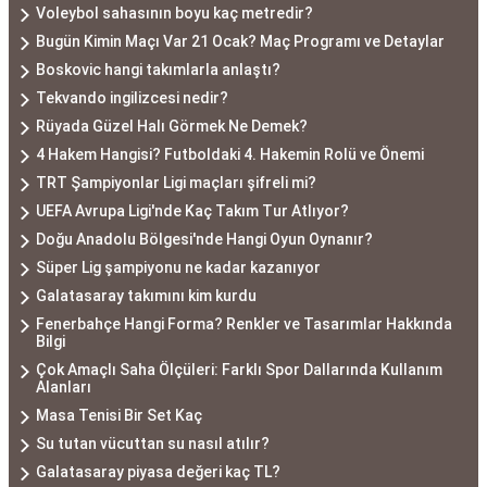
Voleybol sahasının boyu kaç metredir?
Bugün Kimin Maçı Var 21 Ocak? Maç Programı ve Detaylar
Boskovic hangi takımlarla anlaştı?
Tekvando ingilizcesi nedir?
Rüyada Güzel Halı Görmek Ne Demek?
4 Hakem Hangisi? Futboldaki 4. Hakemin Rolü ve Önemi
TRT Şampiyonlar Ligi maçları şifreli mi?
UEFA Avrupa Ligi'nde Kaç Takım Tur Atlıyor?
Doğu Anadolu Bölgesi'nde Hangi Oyun Oynanır?
Süper Lig şampiyonu ne kadar kazanıyor
Galatasaray takımını kim kurdu
Fenerbahçe Hangi Forma? Renkler ve Tasarımlar Hakkında
Bilgi
Çok Amaçlı Saha Ölçüleri: Farklı Spor Dallarında Kullanım
Alanları
Masa Tenisi Bir Set Kaç
Su tutan vücuttan su nasıl atılır?
Galatasaray piyasa değeri kaç TL?