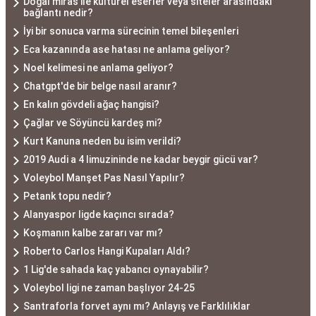
Doğal miras ile kültürel eserler veya siteler arasındaki
bağlantı nedir?
İyi bir sonuca varma sürecinin temel bileşenleri
Eca kazanında ase hatası ne anlama geliyor?
Noel kelimesi ne anlama geliyor?
Chatgpt'de bir belge nasıl aranır?
En kalın gövdeli ağaç hangisi?
Çağlar ve Söyüncü kardeş mi?
Kurt Kanuna neden bu isim verildi?
2019 Audi a 4 limuzininde ne kadar beygir gücü var?
Voleybol Manşet Pas Nasıl Yapılır?
Petank topu nedir?
Alanyaspor ligde kaçıncı sırada?
Koşmanın kalbe zararı var mı?
Roberto Carlos Hangi Kupaları Aldı?
1 Lig'de sahada kaç yabancı oynayabilir?
Voleybol ligi ne zaman başlıyor 24-25
Santraforla forvet aynı mı? Anlayış ve Farklılıklar